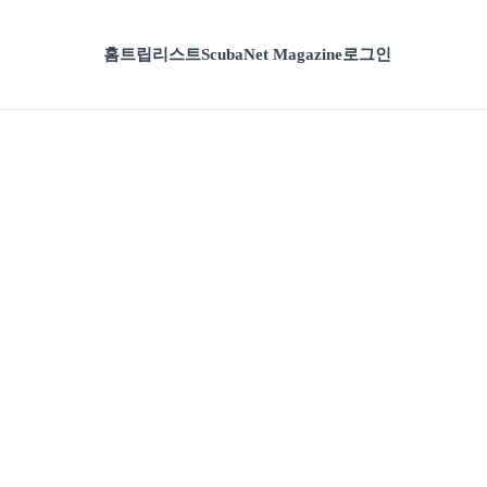
홈
트립리스트
ScubaNet Magazine
로그인