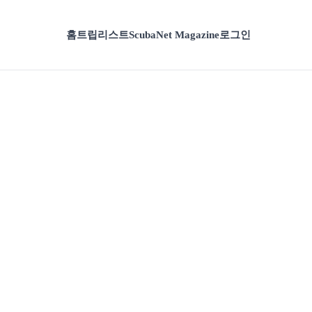
홈
트립리스트
ScubaNet Magazine
로그인