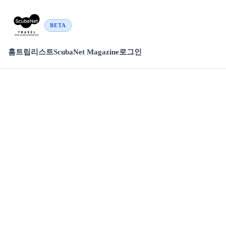
BETA
홈
트립리스트
ScubaNet Magazine
로그인