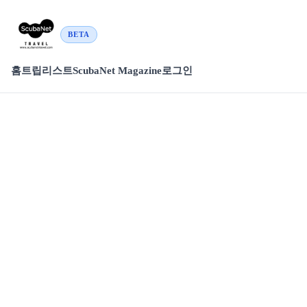
BETA
홈
트립리스트
ScubaNet Magazine
로그인