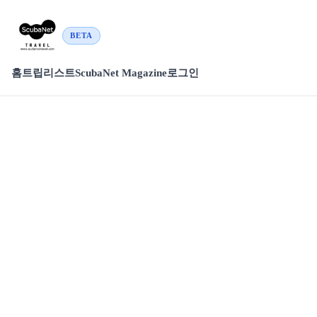
BETA
홈
트립리스트
ScubaNet Magazine
로그인