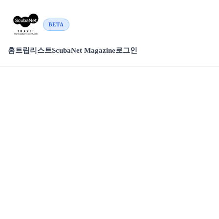
BETA
홈
트립리스트
ScubaNet Magazine
로그인