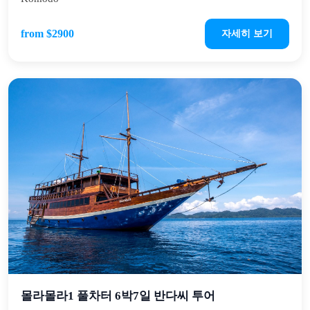
from $2900
자세히 보기
몰라몰라1 풀차터 6박7일 반다씨 투어